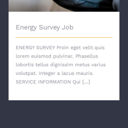
Energy Survey Job
ENERGY SURVEY Proin eget velit quis
lorem euismod pulvinar. Phasellus
lobortis tellus dignissim metus varius
volutpat. Integer a lacus mauris.
SERVICE INFORMATION Qui [...]