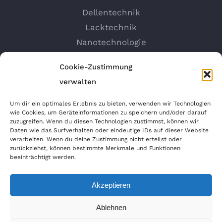
Dellentechnik
Lacktechnik
Nanotechnologie
Felgen Reparatur
Cookie-Zustimmung
Autosprühfolie
verwalten
Um dir ein optimales Erlebnis zu bieten, verwenden wir Technologien
wie Cookies, um Geräteinformationen zu speichern und/oder darauf
ANFAHRT GOOGLEMAPS
zuzugreifen. Wenn du diesen Technologien zustimmst, können wir
Daten wie das Surfverhalten oder eindeutige IDs auf dieser Website
verarbeiten. Wenn du deine Zustimmung nicht erteilst oder
zurückziehst, können bestimmte Merkmale und Funktionen
beeinträchtigt werden.
Akzeptieren
Ablehnen
Copyright 2020 MS-Dellentechnik | All Rights