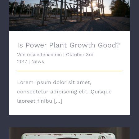
Is Power Plant Growth Good?
Is Power Plant Growth Good?
Von
msdellenadmin
|
Oktober 3rd,
2017
|
News
Lorem ipsum dolor sit amet,
consectetur adipiscing elit. Quisque
laoreet finibu [...]