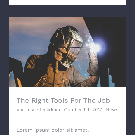
The Right Tools For The Job
The Right Tools For The Job
Von
msdellenadmin
|
Oktober 1st, 2017
|
News
Lorem ipsum dolor sit amet,