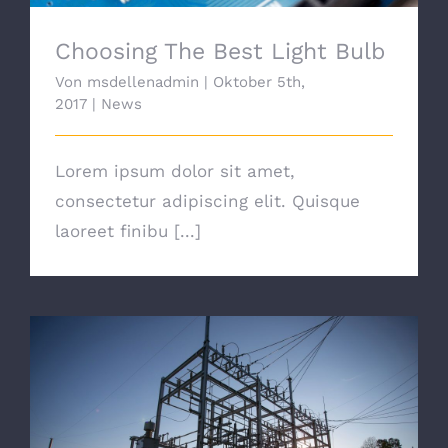
Choosing The Best Light Bulb
Von
msdellenadmin
|
Oktober 5th,
2017
|
News
Lorem ipsum dolor sit amet,
consectetur adipiscing elit. Quisque
laoreet finibu [...]