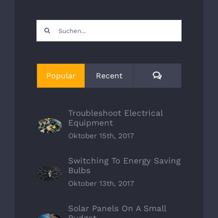
Suche
nach:
Kommentare
Popular
Recent
Troubleshoot Electrical
Equipment
Oktober 15th, 2017
Switching To Energy Saving
Bulbs
Oktober 13th, 2017
Solar Panels On A Small