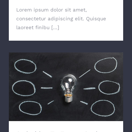
Lorem ipsum dolor sit amet,
consectetur adipiscing elit. Quisque
laoreet finibu [...]
Switching To Energy Saving Bulbs