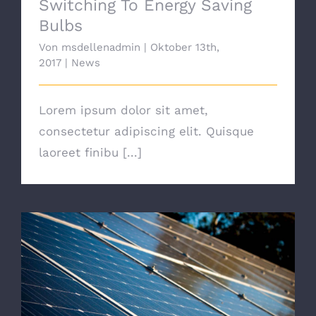
Switching To Energy Saving
Bulbs
Von
msdellenadmin
|
Oktober 13th,
2017
|
News
Lorem ipsum dolor sit amet,
consectetur adipiscing elit. Quisque
laoreet finibu [...]
Solar Panels On A Small Budget