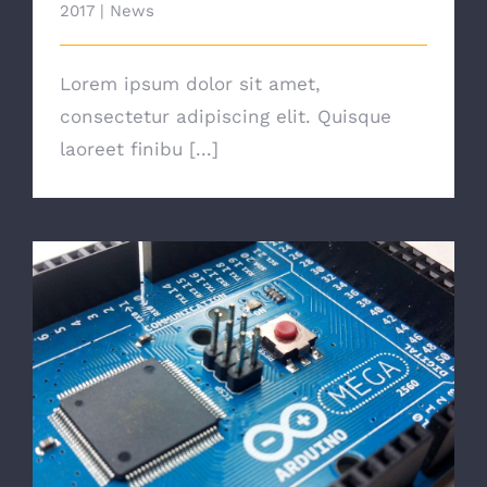
2017
|
News
Lorem ipsum dolor sit amet,
consectetur adipiscing elit. Quisque
laoreet finibu [...]
Choosing The Best Light Bulb