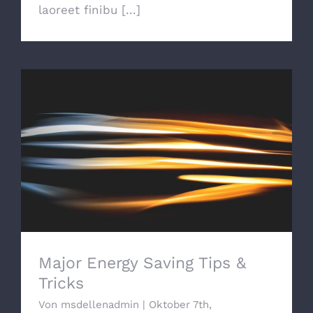
laoreet finibu [...]
Major Energy Saving Tips & Tricks
Major Energy Saving Tips &
Tricks
Von
msdellenadmin
|
Oktober 7th,