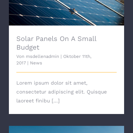
Solar Panels On A Small
Budget
Von
msdellenadmin
|
Oktober 11th,
2017
|
News
Lorem ipsum dolor sit amet,
consectetur adipiscing elit. Quisque
laoreet finibu [...]