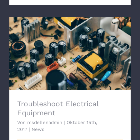
Troubleshoot Electrical Equipment
Troubleshoot Electrical
Equipment
Von
msdellenadmin
|
Oktober 15th,
2017
|
News