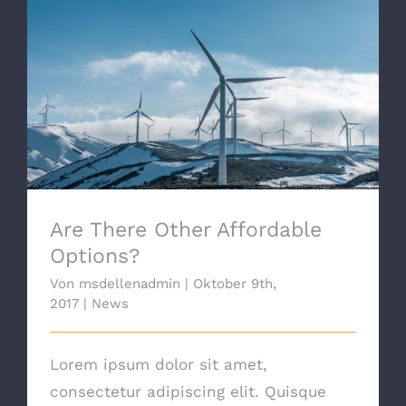
Are There Other Affordable Options?
Are There Other Affordable
Options?
Von
msdellenadmin
|
Oktober 9th,
2017
|
News
Lorem ipsum dolor sit amet,
consectetur adipiscing elit. Quisque