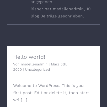
angegeben.
Bisher hat msdellenadmin, 10
Blog Beiträge geschrieben.
Hello world!
Von
msdellenadmin
|
März 6th,
2020
|
Uncategorized
Welcome to WordPress. This is your
first post. Edit or delete it, then start
wri [...]