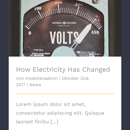
How Electricity Has Changed
How Electricity Has Changed
Von
msdellenadmin
|
Oktober 2nd,
2017
|
News
Lorem ipsum dolor sit amet,
consectetur adipiscing elit. Quisque
laoreet finibu [...]