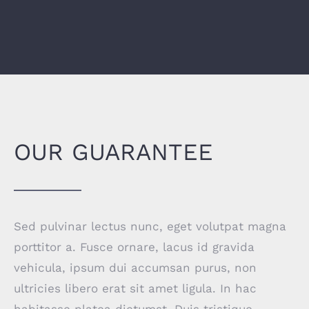
OUR GUARANTEE
Sed pulvinar lectus nunc, eget volutpat magna
porttitor a. Fusce ornare, lacus id gravida
vehicula, ipsum dui accumsan purus, non
ultricies libero erat sit amet ligula. In hac
habitasse platea dictumst. Duis tristique