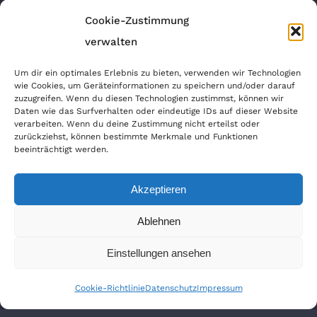
Nanotechnologie
Cookie-Zustimmung
Felgen Reparatur
verwalten
Autosprühfolie
Um dir ein optimales Erlebnis zu bieten, verwenden wir Technologien
wie Cookies, um Geräteinformationen zu speichern und/oder darauf
zuzugreifen. Wenn du diesen Technologien zustimmst, können wir
ANFAHRT GOOGLEMAPS
Daten wie das Surfverhalten oder eindeutige IDs auf dieser Website
verarbeiten. Wenn du deine Zustimmung nicht erteilst oder
zurückziehst, können bestimmte Merkmale und Funktionen
beeinträchtigt werden.
Akzeptieren
Ablehnen
Einstellungen ansehen
Copyright 2020 MS-Dellentechnik | All Rights
Reserved | Powered by
WordPress
|
Theme Fusion
Cookie-Richtlinie
Datenschutz
Impressum