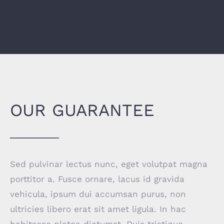
OUR GUARANTEE
Sed pulvinar lectus nunc, eget volutpat magna
porttitor a. Fusce ornare, lacus id gravida
vehicula, ipsum dui accumsan purus, non
ultricies libero erat sit amet ligula. In hac
habitasse platea dictumst. Duis tristique