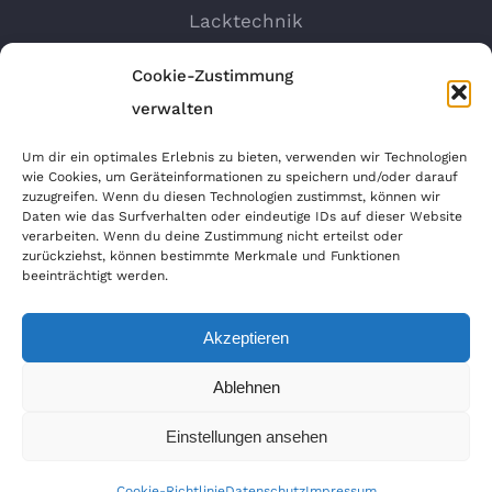
Lacktechnik
Nanotechnologie
Cookie-Zustimmung
Felgen Reparatur
verwalten
Autosprühfolie
Um dir ein optimales Erlebnis zu bieten, verwenden wir Technologien
wie Cookies, um Geräteinformationen zu speichern und/oder darauf
zuzugreifen. Wenn du diesen Technologien zustimmst, können wir
ANFAHRT GOOGLEMAPS
Daten wie das Surfverhalten oder eindeutige IDs auf dieser Website
verarbeiten. Wenn du deine Zustimmung nicht erteilst oder
zurückziehst, können bestimmte Merkmale und Funktionen
beeinträchtigt werden.
Akzeptieren
Ablehnen
Einstellungen ansehen
Copyright 2020 MS-Dellentechnik | All Rights
Reserved | Powered by
WordPress
|
Theme Fusion
Cookie-Richtlinie
Datenschutz
Impressum