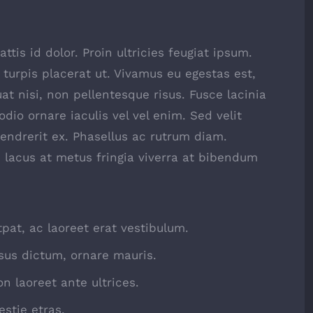
ttis id dolor. Proin ultricies feugiat ipsum.
 turpis placerat ut. Vivamus eu egestas est,
t nisi, non pellentesque risus. Fusce lacinia
io ornare iaculis vel vel enim. Sed velit
ndrerit ex. Phasellus ac rutrum diam.
 lacus at metus fringia viverra at bibendum
tpat, ac laoreet erat vestibulum.
sus dictum, ornare mauris.
n laoreet ante ultrices.
stie etras.