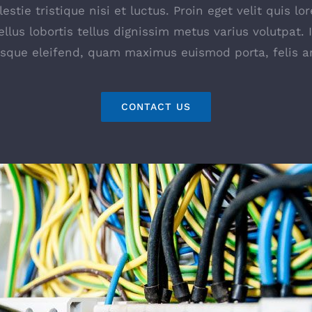
stie tristique nisi et luctus. Proin eget velit quis 
ellus lobortis tellus dignissim metus varius volutpat. 
esque eleifend, quam maximus euismod porta, felis an
CONTACT US