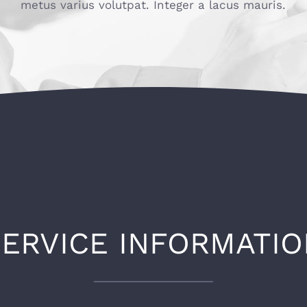
metus varius volutpat. Integer a lacus mauris.
SERVICE INFORMATIO