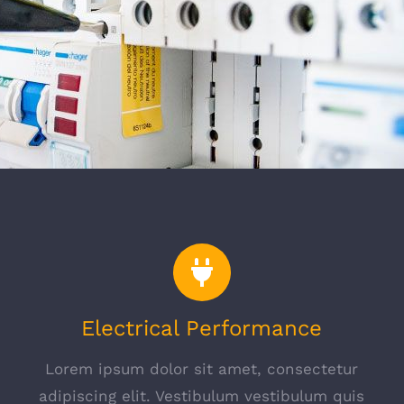
Electrical Performance
Lorem ipsum dolor sit amet, consectetur
s
adipiscing elit. Vestibulum vestibulum quis