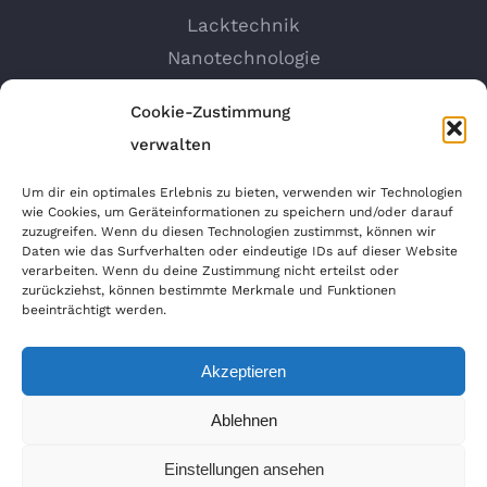
Lacktechnik
Nanotechnologie
Felgen Reparatur
Cookie-Zustimmung
Autosprühfolie
verwalten
Um dir ein optimales Erlebnis zu bieten, verwenden wir Technologien
wie Cookies, um Geräteinformationen zu speichern und/oder darauf
ANFAHRT GOOGLEMAPS
zuzugreifen. Wenn du diesen Technologien zustimmst, können wir
Daten wie das Surfverhalten oder eindeutige IDs auf dieser Website
verarbeiten. Wenn du deine Zustimmung nicht erteilst oder
zurückziehst, können bestimmte Merkmale und Funktionen
beeinträchtigt werden.
Akzeptieren
Ablehnen
Copyright 2020 MS-Dellentechnik | All Rights
Einstellungen ansehen
Reserved | Powered by
WordPress
|
Theme Fusion