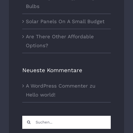
Bulbs
Solar Panels On A Small Budget
Are There Other Affordable
Options?
Neueste Kommentare
A WordPress Commenter
zu
Hello world!
Suche
nach: