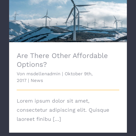
Are There Other Affordable Options?
Are There Other Affordable
Options?
Von
msdellenadmin
|
Oktober 9th,
2017
|
News
Lorem ipsum dolor sit amet,
consectetur adipiscing elit. Quisque
laoreet finibu [...]