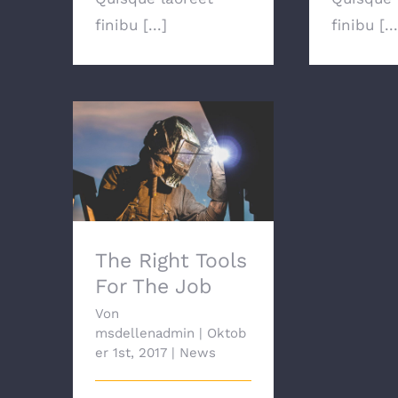
finibu [...]
finibu [...
The Right Tools For
The Job
The Right Tools
For The Job
Von
msdellenadmin
|
Oktob
er 1st, 2017
|
News