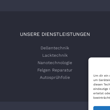
UNSERE DIENSTLEISTUNGEN
Dellentechnik
Lacktechnik
Nanotechnologie
Felgen Reparatur
Um dir ein 
Autosprühfolie
um Gerätei
diesen Tech
eindeutige 
erteilst o
beeinträcht