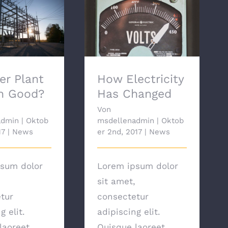
 Plant Growth
How Electricity Has
ood?
Changed
er Plant
How Electricity
h Good?
Has Changed
Von
admin
|
Oktob
msdellenadmin
|
Oktob
17
|
News
er 2nd, 2017
|
News
sum dolor
Lorem ipsum dolor
sit amet,
tur
consectetur
g elit.
adipiscing elit.
laoreet
Quisque laoreet