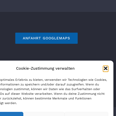
ANFAHRT GOOGLEMAPS
Cookie-Zustimmung verwalten
optimales Erlebnis zu bieten, verwenden wir Technologien wie Cookies,
nformationen zu speichern und/oder darauf zuzugreifen. Wenn du
nologien zustimmst, können wir Daten wie das Surfverhalten oder
IDs auf dieser Website verarbeiten. Wenn du deine Zustimmung nicht
der zurückziehst, können bestimmte Merkmale und Funktionen
igt werden.