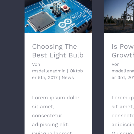
Choosing The Best
Is Power
Light Bulb
G
Choosing The
Is Pow
Best Light Bulb
Growt
Von
Von
msdellenadmin
|
Oktob
msdellen
er 5th, 2017
|
News
er 3rd, 20
Lorem ipsum dolor
Lorem ip
sit amet,
sit amet,
consectetur
consecte
adipiscing elit.
adipiscin
Quisque laoreet
Quisque 