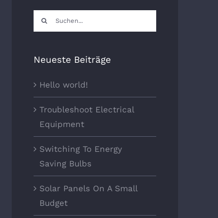
Suche
nach:
Neueste Beiträge
Hello world!
Troubleshoot Electrical
Equipment
Switching To Energy
Saving Bulbs
Solar Panels On A Small
Budget