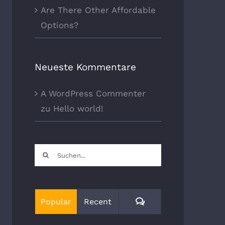
Are There Other Affordable
Options?
Neueste Kommentare
A WordPress Commenter
zu
Hello world!
Suche
nach:
Kommentare
Popular
Recent