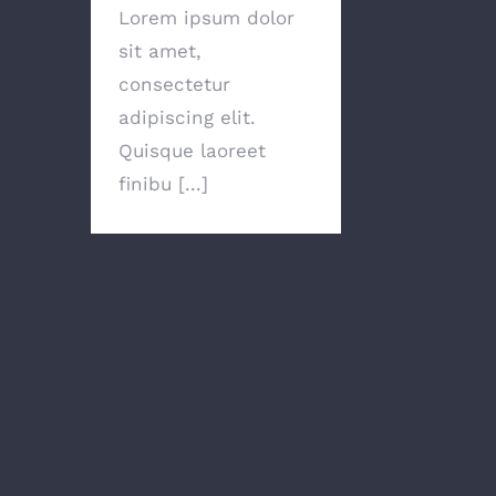
Lorem ipsum dolor
sit amet,
consectetur
adipiscing elit.
Quisque laoreet
finibu [...]